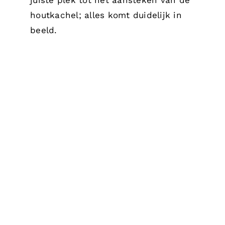
juiste plek tot het aansteken van de
houtkachel; alles komt duidelijk in
beeld.