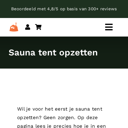
Skip
Beoordeeld met 4,8/5 op basis van 300+ reviews
to
content
Toggl
Navig
Kies je categorie
Sauna tent opzetten
Wil je voor het eerst je sauna tent
opzetten? Geen zorgen. Op deze
pagina lees je precies hoe je in een