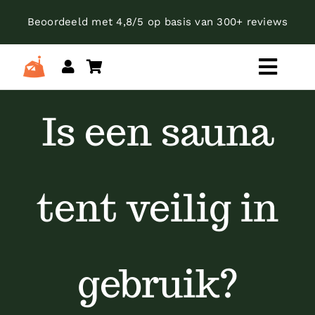
Skip
Beoordeeld met 4,8/5 op basis van 300+ reviews
to
content
Toggl
Navig
Kies je categorie
Is een sauna
tent veilig in
gebruik?