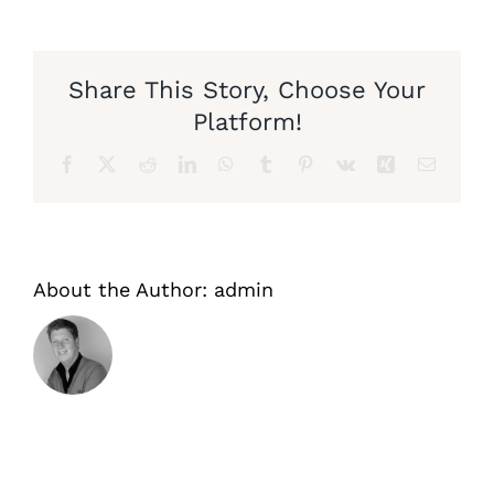
Share This Story, Choose Your
Platform!
Facebook
X
Reddit
LinkedIn
WhatsApp
Tumblr
Pinterest
Vk
Xing
Email
About the Author:
admin